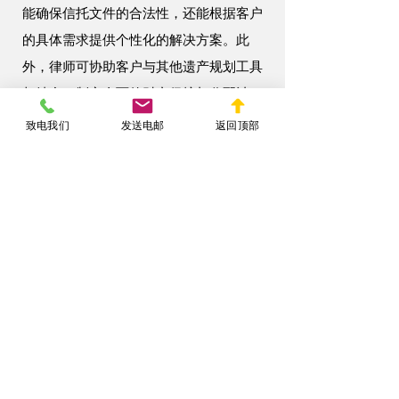
能确保信托文件的合法性，还能根据客户
的具体需求提供个性化的解决方案。此
外，律师可协助客户与其他遗产规划工具
相结合，制定全面的财产保护与分配计
划。
致电我们
发送电邮
返回顶部
总之，可撤销信托是纽约州居民实现财产
管理、隐私保护及家族财富传承的重要工
具。通过合理运用这一灵活的法律安排，
个人能够为家庭成员提供更可靠的经济保
障，同时实现对未来的掌控。
< Back
联系陈律师纽约律师事务所