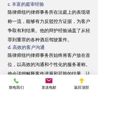
c. 丰富的庭审经验
陈律师纽约律师事务所在法庭上的表现堪
称一流，能够有力反驳控方证据，为客户
争取有利结果。他的辩护经验涵盖了从轻
罪到重罪的各种酒后驾驶案件。
d. 高效的客户沟通
陈律师纽约律师事务所始终将客户放在首
位，以高效的沟通和个性化的服务著称。
他会详细解释案件进展和可能的结果，让
客户在整个过程中始终感到安心。
致电我们
发送电邮
返回顶部
结语
酒后驾驶可能对你的生活造成深远的影
响，但你并非无计可施。通过聘请专业的
酒后驾驶辩护律师，例如陈律师纽约律师
事务所，你可以有效应对指控，保护自己