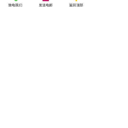
致电我们
发送电邮
返回顶部
查看全部
相關文章
联系陈律师纽约律师事务所