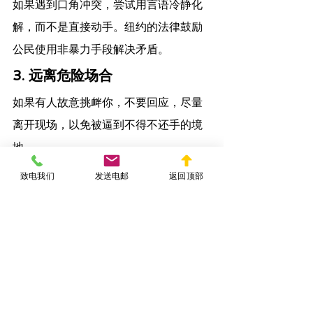
如果遇到口角冲突，尝试用言语冷静化
解，而不是直接动手。纽约的法律鼓励
公民使用非暴力手段解决矛盾。
3. 远离危险场合
如果有人故意挑衅你，不要回应，尽量
离开现场，以免被逼到不得不还手的境
地。
4. 依靠法律保护自己
致电我们
发送电邮
返回顶部
如果你真的面临暴力威胁，第一时间报
警，让警方来处理，而不是先动手反
击。警方会优先保护未主动攻击的一
方。
总结：在美国打架先动手