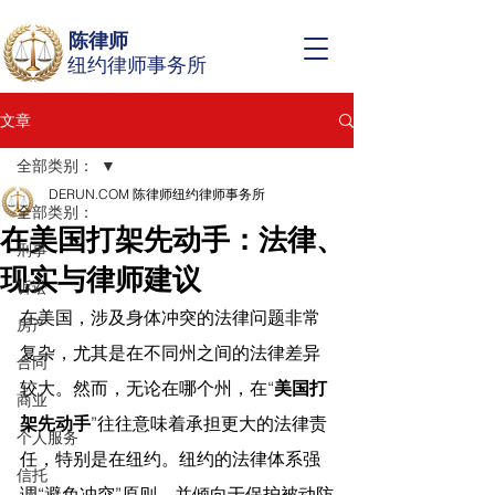
陈律师
纽约律师事务所
文章
全部类别：
DERUN.COM 陈律师纽约律师事务所
全部类别：
在美国打架先动手：法律、
刑事
现实与律师建议
诉讼
在美国，涉及身体冲突的法律问题非常
房产
复杂，尤其是在不同州之间的法律差异
合同
较大。然而，无论在哪个州，在“
美国打
商业
架先动手
”往往意味着承担更大的法律责
个人服务
任，特别是在纽约。纽约的法律体系强
信托
调“避免冲突”原则，并倾向于保护被动防