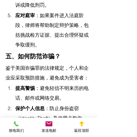
诉或降低刑罚。
应对庭审
：如果案件进入法庭阶
段，律师将帮助制定辩护策略，包
括挑战检方证据、提出合理怀疑或
争取缓刑。
五、如何防范诈骗？
鉴于美国诈骗罪的法律规定，个人和企
业应采取预防措施，避免成为受害者：
提高警惕
：避免轻信不明来历的电
话、邮件或网络交易。
保护个人信息
：防止身份盗窃
（Identity Theft）及信用卡欺诈。
核实交易对方
：在大额交易时，确
致电我们
发送电邮
返回顶部