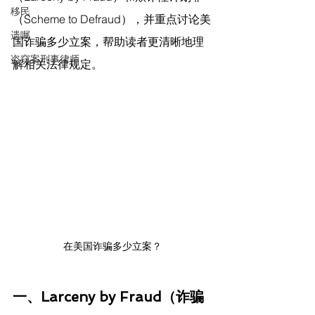
移民
（Scheme to Defraud），并重点讨论美
遗嘱
国诈骗多少立案，帮助读者更清晰地理
盗窃案刑事律师
解相关法律规定。
在美国诈骗多少立案？
一、Larceny by Fraud（诈骗