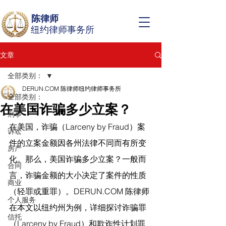
陈律师
纽约律师事务所
文章
全部类别：
DERUN.COM 陈律师纽约律师事务所
全部类别：
在美国诈骗多少立案？
刑事
在美国，诈骗（Larceny by Fraud）案
诉讼
件的立案金额因各州法律不同而有所变
房产
化。那么，美国诈骗多少立案？一般而
合同
言，诈骗金额的大小决定了案件的性质
商业
（轻罪或重罪）。
DERUN.COM
 陈律师
个人服务
在
本文以纽约州为例，详细探讨诈骗罪
信托
（Larceny by Fraud）和欺诈性计划罪