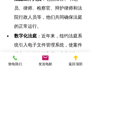
员、律师、检察官、辩护律师和法
院行政人员等，他们共同确保法庭
的正常运行。
数字化法庭
：近年来，纽约法庭系
统引入电子文件管理系统，使案件
提交、证据存档和远程庭审更加便
捷，提高了司法效率。
致电我们
发送电邮
返回顶部
结论 - 纽约法庭系统概述
综上所述，纽约法庭系统是一个结构复
杂、功能完善的司法体系，涵盖从地方
纠纷到重大上诉的广泛案件。
DERUN.COM
 陈律师认为，
其分层管理
模式保证了司法公正，同时也使得不同