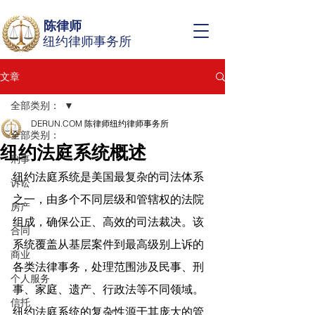
陈律师
纽约律师事务所
文章
全部类别：
DERUN.COM 陈律师纽约律师事务所
全部类别：
纽约法庭系统概述
刑事
纽约法庭系统是美国最复杂的司法体系
诉讼
之一，由多个不同层级和管辖权的法院
房产
组成，确保公正、高效的司法裁决。该
合同
系统覆盖从基层案件到最高级别上诉的
商业
各类法律事务，处理范围涉及民事、刑
个人服务
事、家庭、遗产、行政法等不同领域。
信托
纽约法庭系统的复杂性源于其庞大的管