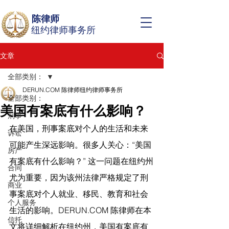
陈律师
纽约律师事务所
文章
全部类别：
DERUN.COM 陈律师纽约律师事务所
全部类别：
美国有案底有什么影响？
刑事
在美国，刑事案底对个人的生活和未来
诉讼
可能产生深远影响。很多人关心：“美国
房产
有案底有什么影响？” 这一问题在纽约州
合同
尤为重要，因为该州法律严格规定了刑
商业
事案底对个人就业、移民、教育和社会
个人服务
生活的影响。
DERUN.COM
 陈律师在本
信托
文将详细解析在纽约州，美国有案底有