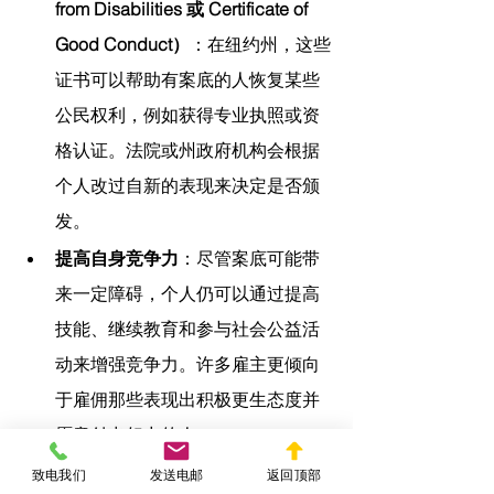
from Disabilities 或 Certificate of 
Good Conduct）
：在纽约州，这些
证书可以帮助有案底的人恢复某些
公民权利，例如获得专业执照或资
格认证。法院或州政府机构会根据
个人改过自新的表现来决定是否颁
发。
提高自身竞争力
：尽管案底可能带
来一定障碍，个人仍可以通过提高
技能、继续教育和参与社会公益活
动来增强竞争力。许多雇主更倾向
于雇佣那些表现出积极更生态度并
愿意付出努力的人。
结论 - 
美国有案底有什么影响？
致电我们
发送电邮
返回顶部