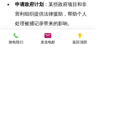
申请政府计划
：某些政府项目和非
营利组织提供法律援助，帮助个人
处理被捕记录带来的影响。
获取推荐信
：来自雇主、教师或社
致电我们
发送电邮
返回顶部
区领袖的推荐信可以帮助减轻被捕
记录对就业、教育和社会生活的负
面影响。
提高个人信誉
：积极参与社区活
动、保持良好的信用记录，并展示
稳定的职业发展，可以在一定程度
上减少被捕记录的负面影响。
结论 - 美国被捕记录：个人影响
及应对措施