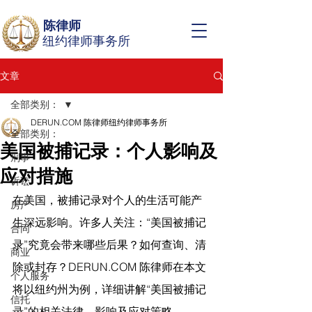
陈律师
纽约律师事务所
文章
全部类别：
DERUN.COM 陈律师纽约律师事务所
全部类别：
美国被捕记录：个人影响及
刑事
应对措施
诉讼
在美国，被捕记录对个人的生活可能产
房产
生深远影响。许多人关注：“美国被捕记
合同
录”究竟会带来哪些后果？如何查询、清
商业
除或封存？
DERUN.COM
 陈律师在
本文
个人服务
将以纽约州为例，详细讲解“美国被捕记
信托
录”的相关法律、影响及应对策略。