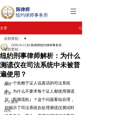
陈律师
纽约律师事务所
文章
全部类别：
DERUN.COM 陈律师纽约律师事务所
全部类别：
纽约刑事律师解析：为什么
刑事
测谎仪在司法系统中未被普
诉讼
遍使用？
房产
在一个依赖于证人说真话的司法系统
合同
中，为什么不要求每个证人都使用测谎
商业
仪（即测谎机）？这个问题看似合理，
个人服务
却揭示了司法系统在处理测谎仪测试时
信托