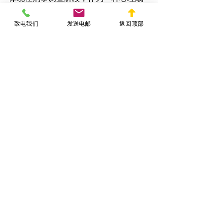
术工具，而非决定性证据。
致电我们
发送电邮
返回顶部
如果您卷入涉及测谎仪测试的案件，尤
其是对您不利的情况下，寻求法律支持
是关键。经验丰富的律师将帮助您全面
审视案件事实，维护您的合法权益。
刑事
查看全部
相關文章