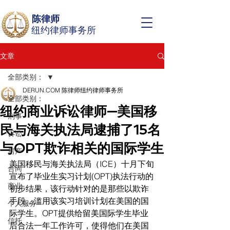
陈律师
纽约律师事务所
文章
全部类别：
DERUN.COM 陈律师纽约律师事务所
全部类别：
纽约商业诉讼律师—美国移
刑事
民与海关执法局逮捕了15名
诉讼
与OPT欺诈相关的国际学生
房产
美国移民与海关执法局（ICE）十月下旬
合同
宣布了毕业生实习计划(OPT)执法行动的
商业
初步结果，该行动针对的是那些以欺诈
手段，滥用该实习培训计划在美国的国
个人服务
际学生。OPT提供给留美国际学生毕业
信托
后合法一年工作许可，使得他们在美国