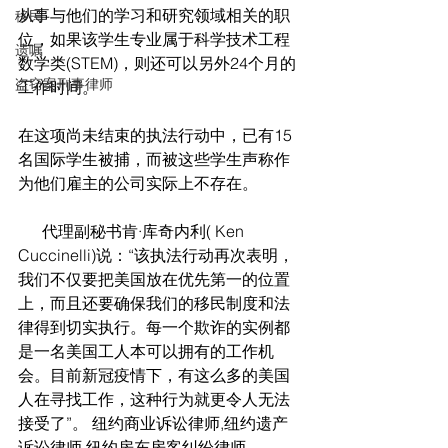
从事与他们的学习和研究领域相关的职
移民
位，如果该学生专业属于科学技术工程
遗嘱
数学类(STEM)，则还可以另外24个月的
盗窃案刑事律师
工作时间。
在这项尚未结束的执法行动中，已有15
名国际学生被捕，而被这些学生声称作
为他们雇主的公司实际上不存在。
      代理副秘书肯·库奇内利( Ken 
Cuccinelli)说：“该执法行动再次表明，
我们不仅要把美国放在优先第一的位置
上，而且还要确保我们的移民制度和法
律得到切实执行。每一个欺诈的实例都
是一名美国工人本可以拥有的工作机
会。目前新冠疫情下，有这么多的美国
人在寻找工作，这种行为就更令人无法
接受了”。 纽约商业诉讼律师,纽约遗产
诉讼律师,纽约房东房客纠纷律师