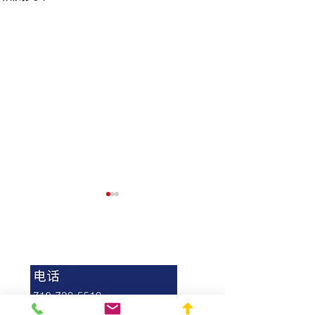
联系陈律师纽约律师事务所
律师函是什么？纽约律师
收到律师函怎么