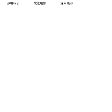
详细解析
指南与实务建议
致电我们
发送电邮
返回顶部