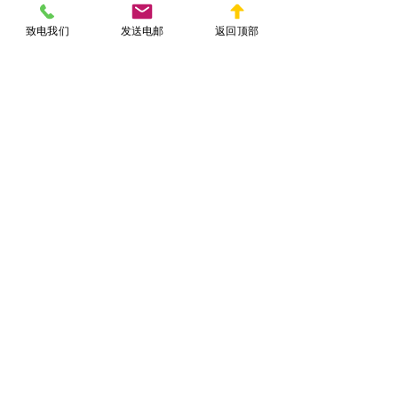
结语：规划特殊需求信托的必要
致电我们
发送电邮
返回顶部
性
特殊需求信托为残疾人士及其家属提供
了一个关键的财务工具，能够在不影响
福利资格的前提下，为受益人提供经济
支持。设立特殊需求信托时，务必要咨
询经验丰富的遗产律师，确保信托文件
的合法性和资金的合理分配。如果您有
相关需求，请立即联系专业律师，制定
适合您家庭需求的个性化信托计划。
信托