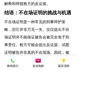
解释和辩驳检方的反证据。
结语：不在场证明的挑战与机遇
不在场证明是一种常见的刑事辩护策
略，但它并非万无一失。仅仅提出不在
场证明并不能保证被告会被完全免于刑
事责任。检方可能会提出反证据，试图
证明被告并非真的不在现场。因此，被
告需要充分准备相关证据，并通过专业
致电我们
发送电邮
返回顶部
律师的帮助来有效辩护。
如果您或您的亲友被指控犯罪，尤其是
在涉及不在场证明的情况下，及时联系
经验丰富的刑事律师至关重要。律师不
仅能帮助您分析案件，还能提供适当的
辩护策略，确保您的权益得到最大程度