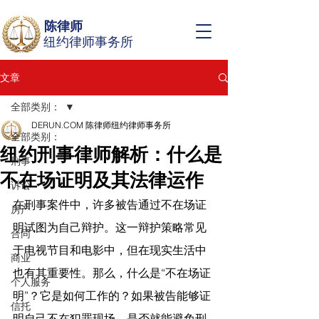
陈律师
纽约律师事务所
文章
全部类别：
DERUN.COM 陈律师纽约律师事务所
全部类别：
纽约刑事律师解析：什么是
刑事
不在场证明及其法律运作
诉讼
在刑事案件中，许多被告通过不在场证
房产
明试图为自己辩护。这一辩护策略常见
合同
于电视节目和电影中，但在现实生活中
商业
也有其重要性。那么，什么是“不在场证
个人服务
明”？它是如何工作的？如果被告能够证
信托
明自己不在犯罪现场，是否就能避免刑