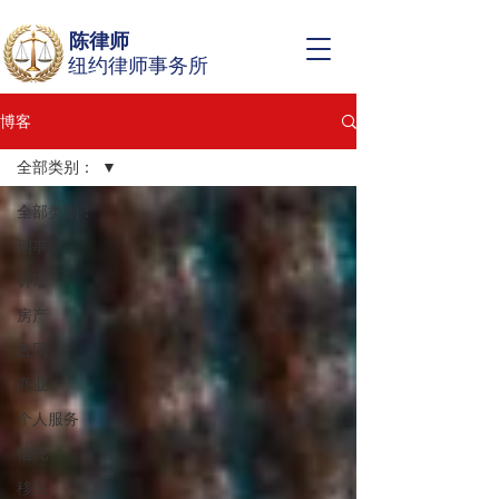
陈律师
纽约律师事务所
博客
全部类别：
全部类别：
刑事
诉讼
房产
合同
商业
个人服务
信托
移民