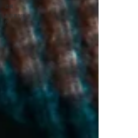
遗嘱
盗窃案刑事律
师