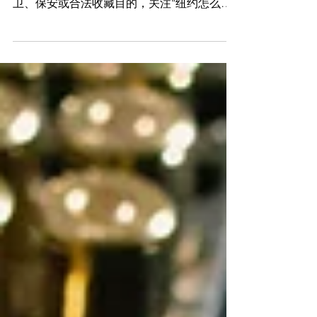
程、法律依据与注意事项
在纽约州，特别是纽约市，持枪权利受到严格
限制与监管。近年来，越来越多民众出于自
卫、保安或合法收藏目的，关注“纽约怎么申
请持枪证”的问题。作为深耕纽约枪械法与行
政诉讼的法律专业人士，DERUN.COM陈律
师在本文中将为您全面梳理申请流程、法律依
据、所需材料、常见驳回原因及复议...