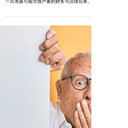
DERUN.COM 陈律师纽约律师事务所
个人服务
如何知道SSN是否被盗？10个警
示信号及 5项律师建议
在数字时代，社会安全号码（Social Security
Number，简称SSN）成了身份的关键标识，
一旦泄露可能导致严重的财务与法律后果。作
为一名纽约执业律师， DERUN.COM 陈律师
在 职业生涯中处理过无数起与身份盗用相关
的案件，其中许多案件的根源都指向一个问
题...