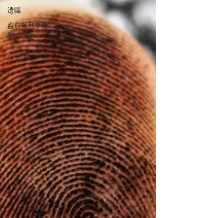
遗嘱
盗窃案刑事律
师